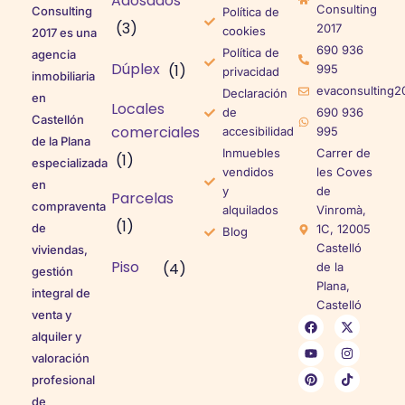
Adosados
Consulting
Consulting
Política de
(3)
2017
cookies
2017 es una
690 936
Política de
agencia
Dúplex
(1)
995
privacidad
inmobiliaria
evaconsulting2
Declaración
en
Locales
de
690 936
Castellón
comerciales
accesibilidad
995
de la Plana
Inmuebles
Carrer de
(1)
especializada
vendidos
les Coves
en
y
de
Parcelas
compraventa
alquilados
Vinromà,
(1)
de
1C, 12005
Blog
Castelló
viviendas,
Piso
(4)
de la
gestión
Plana,
integral de
Castelló
venta y
alquiler y
valoración
profesional
de