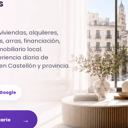
s
iviendas, alquileres,
, arras, financiación,
biliario local.
iencia diaria de
en Castellón y provincia.
Google
→
iario