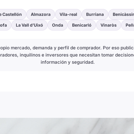
e Castellón
Almazora
Vila-real
Burriana
Benicàssi
ofa
La Vall d’Uixó
Onda
Benicarló
Vinaròs
Peñ
propio mercado, demanda y perfil de comprador. Por eso publ
radores, inquilinos e inversores que necesitan tomar decision
información y seguridad.