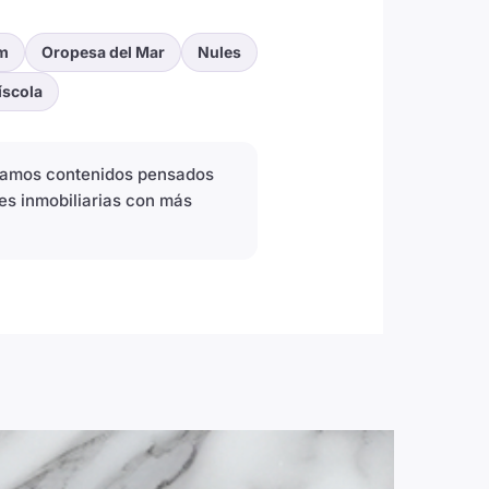
m
Oropesa del Mar
Nules
íscola
icamos contenidos pensados
es inmobiliarias con más