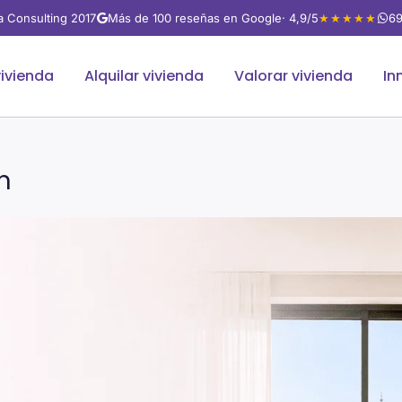
va Consulting 2017
Más de 100 reseñas en Google
· 4,9/5
★★★★★
69
ivienda
Alquilar vivienda
Valorar vivienda
In
n