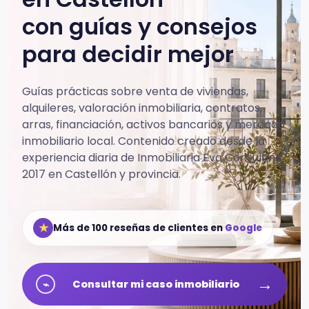
con guías y consejos
para decidir mejor
Guías prácticas sobre venta de viviendas,
alquileres, valoración inmobiliaria, contratos,
arras, financiación, activos bancarios y mercado
inmobiliario local.
Contenido creado desde la
experiencia diaria de Inmobiliaria Eva Consulting
2017 en Castellón y provincia.
★
Más de 100 reseñas de clientes en
Google
→
⌁
Consultar mi caso inmobiliario