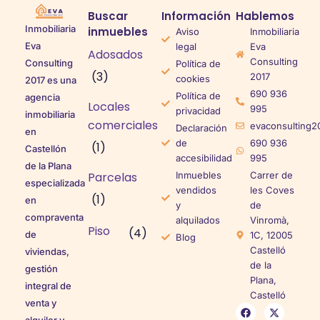
Buscar
Información
Hablemos
Inmobiliaria
inmuebles
Aviso
Inmobiliaria
Eva
legal
Eva
Adosados
Consulting
Consulting
Política de
(3)
2017
cookies
2017 es una
690 936
Política de
agencia
Locales
995
privacidad
inmobiliaria
comerciales
evaconsulting2
Declaración
en
de
690 936
(1)
Castellón
accesibilidad
995
de la Plana
Parcelas
Inmuebles
Carrer de
especializada
vendidos
les Coves
(1)
en
y
de
compraventa
alquilados
Vinromà,
Piso
(4)
de
1C, 12005
Blog
Castelló
viviendas,
de la
gestión
Plana,
integral de
Castelló
venta y
alquiler y