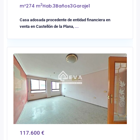
2
m²
274 m
Hab.
3
Baños
3
Garaje
1
Casa adosada procedente de entidad financiera en
venta en Castellón de la Plana,
...
0
Vilareal
117.600 €