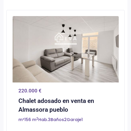
0
Almassora/Almazora
220.000 €
Chalet adosado en venta en
Almassora pueblo
2
m²
156 m
Hab.
3
Baños
2
Garaje
1