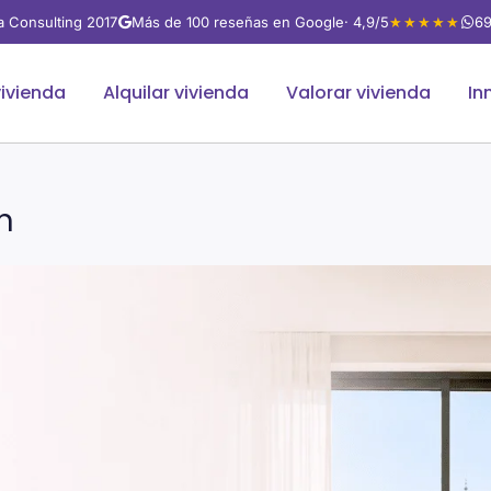
va Consulting 2017
Más de 100 reseñas en Google
· 4,9/5
★★★★★
69
ivienda
Alquilar vivienda
Valorar vivienda
In
n