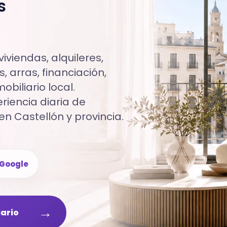
s
iviendas, alquileres,
, arras, financiación,
biliario local.
iencia diaria de
en Castellón y provincia.
Google
→
iario