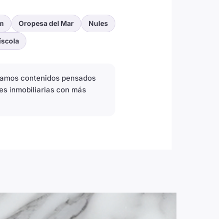
m
Oropesa del Mar
Nules
íscola
icamos contenidos pensados
es inmobiliarias con más