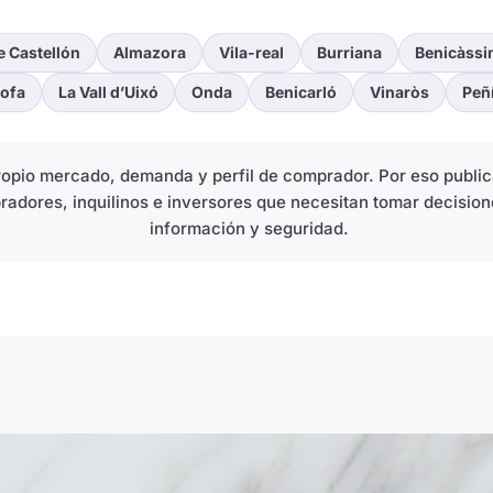
e Castellón
Almazora
Vila-real
Burriana
Benicàssi
ofa
La Vall d’Uixó
Onda
Benicarló
Vinaròs
Peñ
propio mercado, demanda y perfil de comprador. Por eso publ
radores, inquilinos e inversores que necesitan tomar decision
información y seguridad.