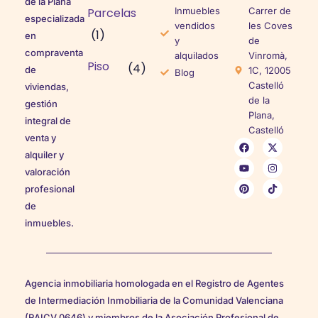
de la Plana
Parcelas
Inmuebles
Carrer de
especializada
vendidos
les Coves
(1)
en
y
de
compraventa
alquilados
Vinromà,
Piso
(4)
de
1C, 12005
Blog
Castelló
viviendas,
de la
gestión
Plana,
integral de
Castelló
venta y
alquiler y
valoración
profesional
de
inmuebles.
Agencia inmobiliaria homologada en el Registro de Agentes
de Intermediación Inmobiliaria de la Comunidad Valenciana
(RAICV 0646) y miembros de la Asociación Profesional de