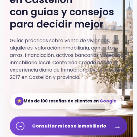
con guías y consejos
para decidir mejor
Guías prácticas sobre venta de viviendas,
alquileres, valoración inmobiliaria, contratos,
arras, financiación, activos bancarios y mercado
inmobiliario local.
Contenido creado desde la
experiencia diaria de Inmobiliaria Eva Consulting
2017 en Castellón y provincia.
★
Más de 100 reseñas de clientes en
Google
→
⌁
Consultar mi caso inmobiliario