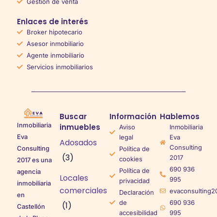
Gestión de venta
Enlaces de interés
Broker hipotecario
Asesor inmobiliario
Agente inmobiliario
Servicios inmobiliarios
Buscar
Información
Hablemos
Inmobiliaria
inmuebles
Aviso
Inmobiliaria
Eva
legal
Eva
Adosados
Consulting
Consulting
Política de
(3)
2017
cookies
2017 es una
690 936
Política de
agencia
Locales
995
privacidad
inmobiliaria
comerciales
evaconsulting2
Declaración
en
de
690 936
(1)
Castellón
accesibilidad
995