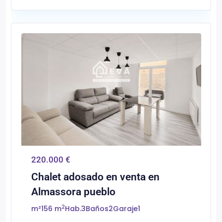
0
Almassora/Almazora
220.000 €
Chalet adosado en venta en
Almassora pueblo
2
m²
156 m
Hab.
3
Baños
2
Garaje
1