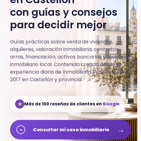
con guías y consejos
para decidir mejor
Guías prácticas sobre venta de viviendas,
alquileres, valoración inmobiliaria, contratos,
arras, financiación, activos bancarios y mercado
inmobiliario local.
Contenido creado desde la
experiencia diaria de Inmobiliaria Eva Consulting
2017 en Castellón y provincia.
★
Más de 100 reseñas de clientes en
Google
→
⌁
Consultar mi caso inmobiliario