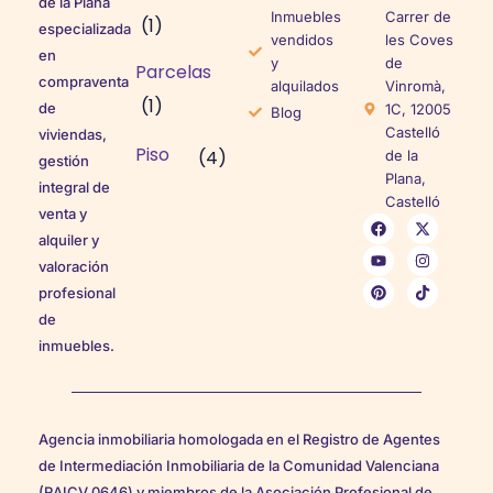
de la Plana
Inmuebles
Carrer de
(1)
especializada
vendidos
les Coves
en
y
de
Parcelas
compraventa
alquilados
Vinromà,
(1)
de
1C, 12005
Blog
Castelló
viviendas,
Piso
(4)
de la
gestión
Plana,
integral de
Castelló
venta y
alquiler y
valoración
profesional
de
inmuebles.
Agencia inmobiliaria homologada en el Registro de Agentes
de Intermediación Inmobiliaria de la Comunidad Valenciana
(RAICV 0646) y miembros de la Asociación Profesional de