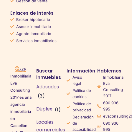
Gestión de venta
Enlaces de interés
Broker hipotecario
Asesor inmobiliario
Agente inmobiliario
Servicios inmobiliarios
Buscar
Información
Hablemos
Inmobiliaria
inmuebles
Aviso
Inmobiliaria
Eva
legal
Eva
Adosados
Consulting
Consulting
Política de
(3)
2017
cookies
2017 es una
690 936
Política de
agencia
Dúplex
(1)
995
privacidad
inmobiliaria
evaconsulting2
Declaración
en
Locales
de
690 936
Castellón
comerciales
accesibilidad
995