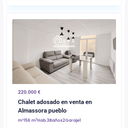
0
Almassora/Almazora
220.000 €
Chalet adosado en venta en
Almassora pueblo
2
m²
156 m
Hab.
3
Baños
2
Garaje
1