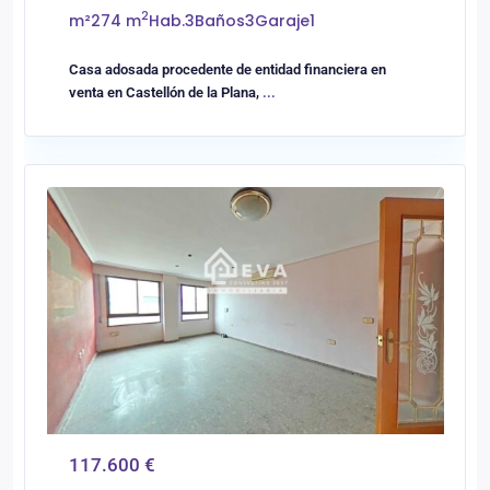
2
m²
274 m
Hab.
3
Baños
3
Garaje
1
Casa adosada procedente de entidad financiera en
venta en Castellón de la Plana,
...
0
Vilareal
117.600 €