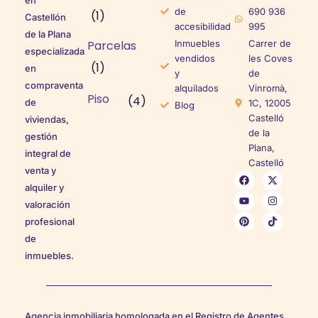
de
690 936
(1)
Castellón
accesibilidad
995
de la Plana
Parcelas
Inmuebles
Carrer de
especializada
vendidos
les Coves
(1)
en
y
de
compraventa
alquilados
Vinromà,
Piso
(4)
de
1C, 12005
Blog
Castelló
viviendas,
de la
gestión
Plana,
integral de
Castelló
venta y
alquiler y
valoración
profesional
de
inmuebles.
Agencia inmobiliaria homologada en el Registro de Agentes