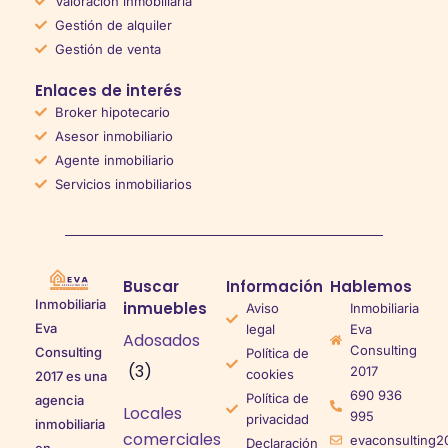
Valoración inmobiliaria
Gestión de alquiler
Gestión de venta
Enlaces de interés
Broker hipotecario
Asesor inmobiliario
Agente inmobiliario
Servicios inmobiliarios
Buscar
Información
Hablemos
Inmobiliaria
inmuebles
Aviso
Inmobiliaria
Eva
legal
Eva
Adosados
Consulting
Consulting
Política de
(3)
2017
cookies
2017 es una
690 936
Política de
agencia
Locales
995
privacidad
inmobiliaria
comerciales
evaconsulting2
Declaración
en