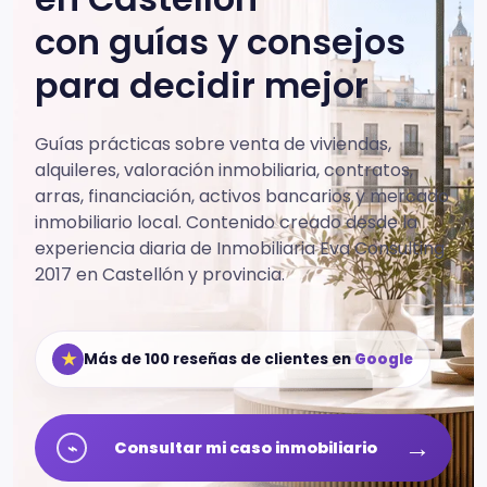
con guías y consejos
para decidir mejor
Guías prácticas sobre venta de viviendas,
alquileres, valoración inmobiliaria, contratos,
arras, financiación, activos bancarios y mercado
inmobiliario local.
Contenido creado desde la
experiencia diaria de Inmobiliaria Eva Consulting
2017 en Castellón y provincia.
★
Más de 100 reseñas de clientes en
Google
→
⌁
Consultar mi caso inmobiliario