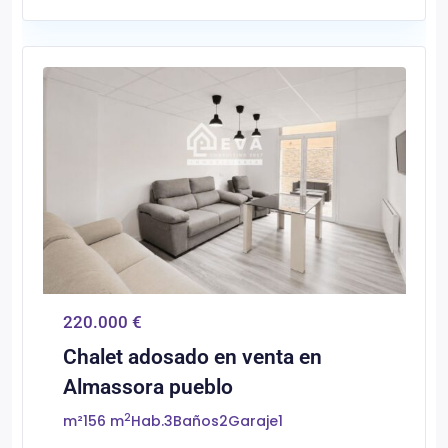
0
Almassora/Almazora
220.000 €
Chalet adosado en venta en
Almassora pueblo
2
m²
156 m
Hab.
3
Baños
2
Garaje
1