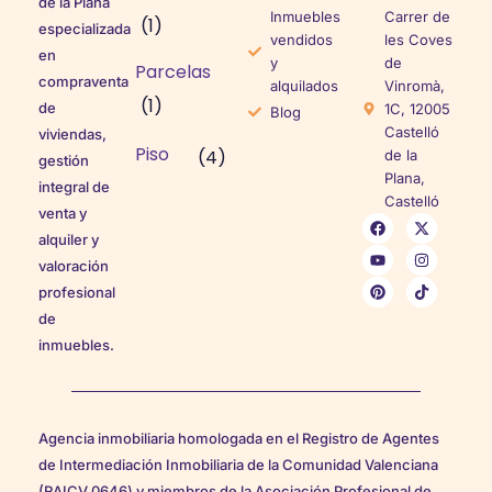
de la Plana
Inmuebles
Carrer de
(1)
especializada
vendidos
les Coves
en
y
de
Parcelas
compraventa
alquilados
Vinromà,
(1)
de
1C, 12005
Blog
Castelló
viviendas,
Piso
(4)
de la
gestión
Plana,
integral de
Castelló
venta y
alquiler y
valoración
profesional
de
inmuebles.
Agencia inmobiliaria homologada en el Registro de Agentes
de Intermediación Inmobiliaria de la Comunidad Valenciana
(RAICV 0646) y miembros de la Asociación Profesional de