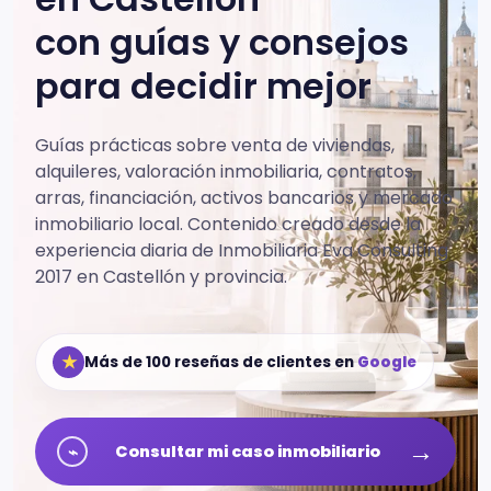
con guías y consejos
para decidir mejor
Guías prácticas sobre venta de viviendas,
alquileres, valoración inmobiliaria, contratos,
arras, financiación, activos bancarios y mercado
inmobiliario local.
Contenido creado desde la
experiencia diaria de Inmobiliaria Eva Consulting
2017 en Castellón y provincia.
★
Más de 100 reseñas de clientes en
Google
→
⌁
Consultar mi caso inmobiliario