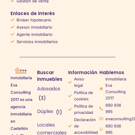
Gestión de venta
Enlaces de interés
Broker hipotecario
Asesor inmobiliario
Agente inmobiliario
Servicios inmobiliarios
Buscar
Información
Hablemos
Inmobiliaria
inmuebles
Aviso
Inmobiliaria
Eva
legal
Eva
Adosados
Consulting
Consulting
Política de
(3)
2017
cookies
2017 es una
690 936
Política de
agencia
Dúplex
(1)
995
privacidad
inmobiliaria
evaconsulting2
Declaración
en
Locales
de
690 936
Castellón
comerciales
accesibilidad
995