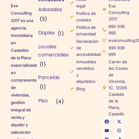
Eva
legal
Eva
Adosados
Consulting
Consulting
Política de
(3)
2017
cookies
2017 es una
690 936
Política de
agencia
Dúplex
(1)
995
privacidad
inmobiliaria
evaconsulting2
Declaración
en
Locales
de
690 936
Castellón
comerciales
accesibilidad
995
de la Plana
Inmuebles
Carrer de
(1)
especializada
vendidos
les Coves
en
y
de
Parcelas
compraventa
alquilados
Vinromà,
(1)
de
1C, 12005
Blog
Castelló
viviendas,
Piso
(4)
de la
gestión
Plana,
integral de
Castelló
venta y
alquiler y
valoración