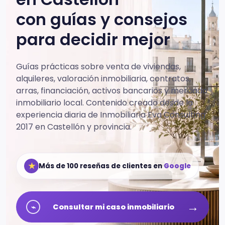
con guías y consejos
para decidir mejor
Guías prácticas sobre venta de viviendas,
alquileres, valoración inmobiliaria, contratos,
arras, financiación, activos bancarios y mercado
inmobiliario local.
Contenido creado desde la
experiencia diaria de Inmobiliaria Eva Consulting
2017 en Castellón y provincia.
★
Más de 100 reseñas de clientes en
Google
→
⌁
Consultar mi caso inmobiliario