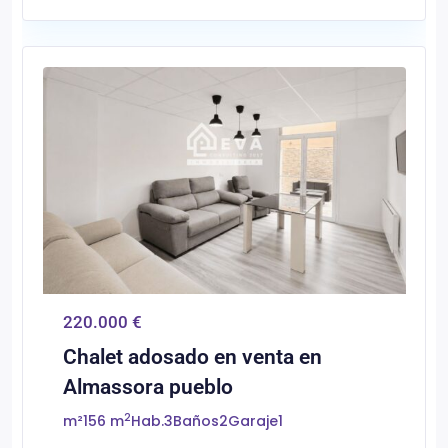
0
Almassora/Almazora
220.000 €
Chalet adosado en venta en
Almassora pueblo
2
m²
156 m
Hab.
3
Baños
2
Garaje
1