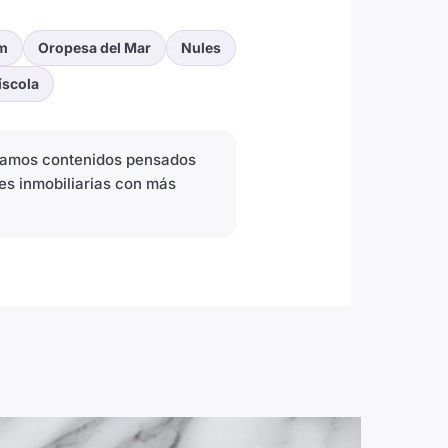
m
Oropesa del Mar
Nules
íscola
icamos contenidos pensados
es inmobiliarias con más