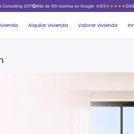
va Consulting 2017
Más de 100 reseñas en Google
· 4,9/5
★★★★★
69
ivienda
Alquilar vivienda
Valorar vivienda
In
n