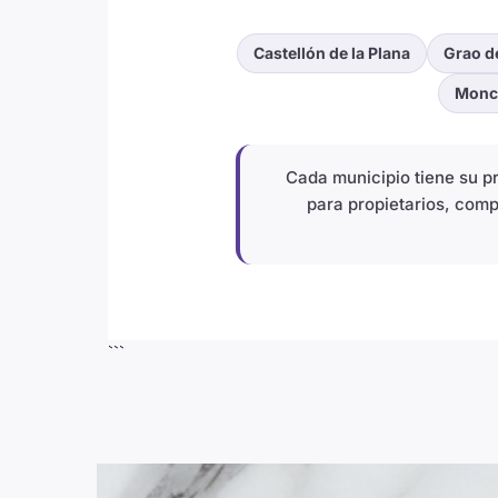
Castellón de la Plana
Grao d
Monc
Cada municipio tiene su 
para propietarios, comp
```