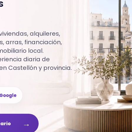
s
iviendas, alquileres,
, arras, financiación,
biliario local.
iencia diaria de
en Castellón y provincia.
Google
→
iario