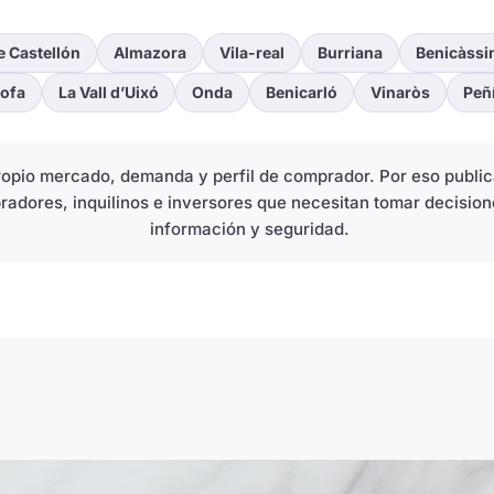
e Castellón
Almazora
Vila-real
Burriana
Benicàssi
ofa
La Vall d’Uixó
Onda
Benicarló
Vinaròs
Peñ
propio mercado, demanda y perfil de comprador. Por eso publ
radores, inquilinos e inversores que necesitan tomar decision
información y seguridad.