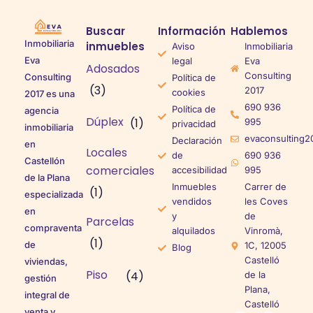
Buscar
Información
Hablemos
Inmobiliaria
inmuebles
Aviso
Inmobiliaria
Eva
legal
Eva
Adosados
Consulting
Consulting
Política de
(3)
2017
cookies
2017 es una
690 936
Política de
agencia
Dúplex
(1)
995
privacidad
inmobiliaria
evaconsulting2
Declaración
en
Locales
de
690 936
Castellón
comerciales
accesibilidad
995
de la Plana
Inmuebles
Carrer de
(1)
especializada
vendidos
les Coves
en
y
de
Parcelas
compraventa
alquilados
Vinromà,
(1)
de
1C, 12005
Blog
Castelló
viviendas,
Piso
(4)
de la
gestión
Plana,
integral de
Castelló
venta y