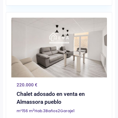
0
Almassora/Almazora
220.000 €
Chalet adosado en venta en
Almassora pueblo
2
m²
156 m
Hab.
3
Baños
2
Garaje
1