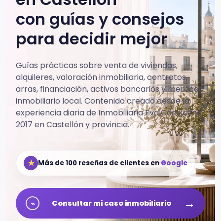
con guías y consejos
para decidir mejor
Guías prácticas sobre venta de viviendas,
alquileres, valoración inmobiliaria, contratos,
arras, financiación, activos bancarios y mercado
inmobiliario local.
Contenido creado desde la
experiencia diaria de Inmobiliaria Eva Consulting
2017 en Castellón y provincia.
★
Más de 100 reseñas de clientes en
Google
→
⌁
Consultar mi caso inmobiliario