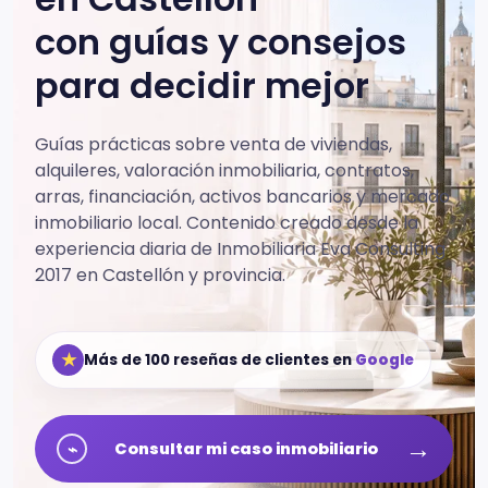
con guías y consejos
para decidir mejor
Guías prácticas sobre venta de viviendas,
alquileres, valoración inmobiliaria, contratos,
arras, financiación, activos bancarios y mercado
inmobiliario local.
Contenido creado desde la
experiencia diaria de Inmobiliaria Eva Consulting
2017 en Castellón y provincia.
★
Más de 100 reseñas de clientes en
Google
→
⌁
Consultar mi caso inmobiliario