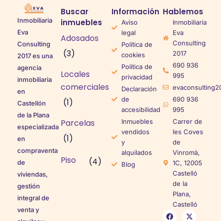
Buscar
Información
Hablemos
Inmobiliaria
inmuebles
Aviso
Inmobiliaria
Eva
legal
Eva
Adosados
Consulting
Consulting
Política de
(3)
2017
cookies
2017 es una
690 936
Política de
agencia
Locales
995
privacidad
inmobiliaria
comerciales
evaconsulting2
Declaración
en
de
690 936
(1)
Castellón
accesibilidad
995
de la Plana
Parcelas
Inmuebles
Carrer de
especializada
vendidos
les Coves
(1)
en
y
de
compraventa
alquilados
Vinromà,
Piso
(4)
de
1C, 12005
Blog
Castelló
viviendas,
de la
gestión
Plana,
integral de
Castelló
venta y