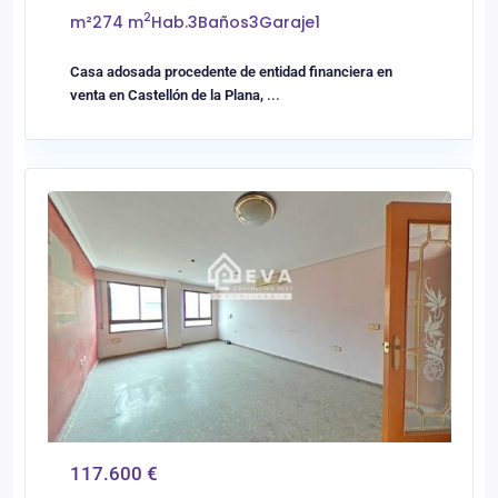
2
m²
274 m
Hab.
3
Baños
3
Garaje
1
Casa adosada procedente de entidad financiera en
venta en Castellón de la Plana,
...
0
Vilareal
117.600 €