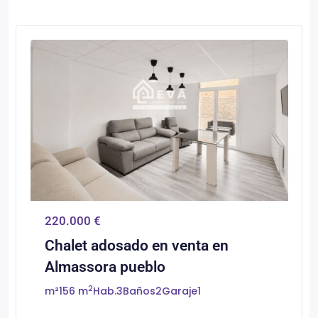
0
Almassora/Almazora
220.000 €
Chalet adosado en venta en
Almassora pueblo
2
m²
156 m
Hab.
3
Baños
2
Garaje
1