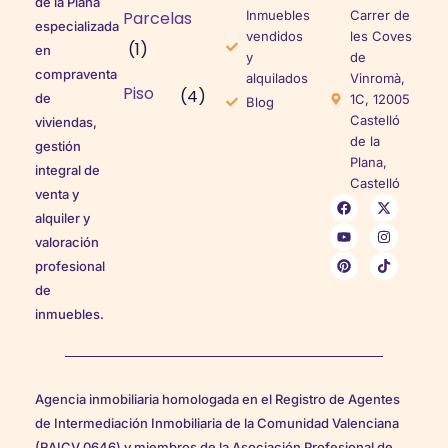
de la Plana
Parcelas
Inmuebles
Carrer de
especializada
vendidos
les Coves
(1)
en
y
de
compraventa
alquilados
Vinromà,
Piso
(4)
de
1C, 12005
Blog
Castelló
viviendas,
de la
gestión
Plana,
integral de
Castelló
venta y
alquiler y
valoración
profesional
de
inmuebles.
Agencia inmobiliaria homologada en el Registro de Agentes
de Intermediación Inmobiliaria de la Comunidad Valenciana
(RAICV 0646) y miembros de la Asociación Profesional de