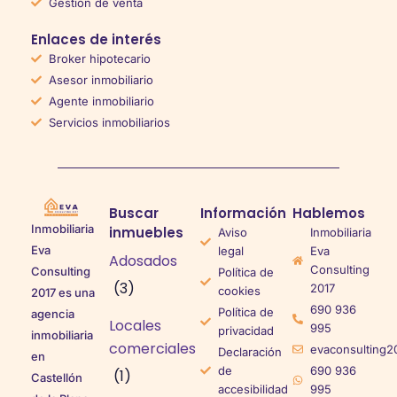
Gestión de venta
Enlaces de interés
Broker hipotecario
Asesor inmobiliario
Agente inmobiliario
Servicios inmobiliarios
Buscar
Información
Hablemos
Inmobiliaria
inmuebles
Aviso
Inmobiliaria
Eva
legal
Eva
Adosados
Consulting
Consulting
Política de
(3)
2017
cookies
2017 es una
690 936
Política de
agencia
Locales
995
privacidad
inmobiliaria
comerciales
evaconsulting2
Declaración
en
de
690 936
(1)
Castellón
accesibilidad
995