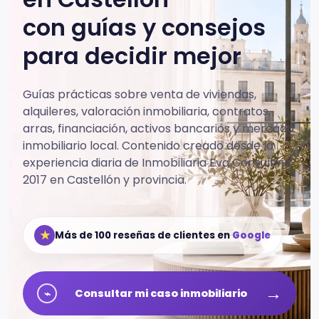
con guías y consejos
para decidir mejor
Guías prácticas sobre venta de viviendas,
alquileres, valoración inmobiliaria, contratos,
arras, financiación, activos bancarios y mercado
inmobiliario local.
Contenido creado desde la
experiencia diaria de Inmobiliaria Eva Consulting
2017 en Castellón y provincia.
★
Más de 100 reseñas de clientes en
Google
→
⌁
Consultar mi caso inmobiliario