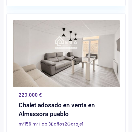
0
Almassora/Almazora
220.000 €
Chalet adosado en venta en
Almassora pueblo
2
m²
156 m
Hab.
3
Baños
2
Garaje
1