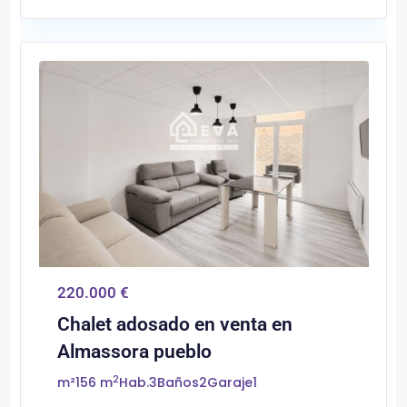
0
Almassora/Almazora
220.000 €
Chalet adosado en venta en
Almassora pueblo
2
m²
156 m
Hab.
3
Baños
2
Garaje
1