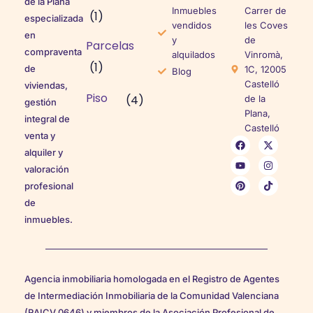
de la Plana
Inmuebles
Carrer de
(1)
especializada
vendidos
les Coves
en
y
de
Parcelas
compraventa
alquilados
Vinromà,
(1)
de
1C, 12005
Blog
Castelló
viviendas,
Piso
(4)
de la
gestión
Plana,
integral de
Castelló
venta y
alquiler y
valoración
profesional
de
inmuebles.
Agencia inmobiliaria homologada en el Registro de Agentes
de Intermediación Inmobiliaria de la Comunidad Valenciana
(RAICV 0646) y miembros de la Asociación Profesional de