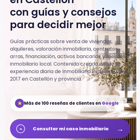
con guías y consejos
para decidir mejor
Guías prácticas sobre venta de viviendas,
alquileres, valoración inmobiliaria, contratos,
arras, financiación, activos bancarios y mercado
inmobiliario local.
Contenido creado desde la
experiencia diaria de Inmobiliaria Eva Consulting
2017 en Castellón y provincia.
★
Más de 100 reseñas de clientes en
Google
→
⌁
Consultar mi caso inmobiliario