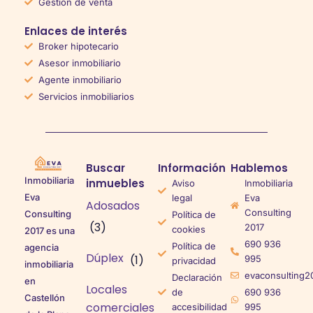
Gestión de venta
Enlaces de interés
Broker hipotecario
Asesor inmobiliario
Agente inmobiliario
Servicios inmobiliarios
Buscar
Información
Hablemos
Inmobiliaria
inmuebles
Aviso
Inmobiliaria
Eva
legal
Eva
Adosados
Consulting
Consulting
Política de
(3)
2017
cookies
2017 es una
690 936
Política de
agencia
Dúplex
(1)
995
privacidad
inmobiliaria
evaconsulting2
Declaración
en
Locales
de
690 936
Castellón
comerciales
accesibilidad
995