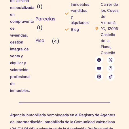
de la Plana
Inmuebles
Carrer de
(1)
especializada
vendidos
les Coves
en
y
de
Parcelas
compraventa
alquilados
Vinromà,
(1)
de
1C, 12005
Blog
Castelló
viviendas,
Piso
(4)
de la
gestión
Plana,
integral de
Castelló
venta y
alquiler y
valoración
profesional
de
inmuebles.
Agencia inmobiliaria homologada en el Registro de Agentes
de Intermediación Inmobiliaria de la Comunidad Valenciana
(RAICV 0646) y miembros de la Asociación Profesional de