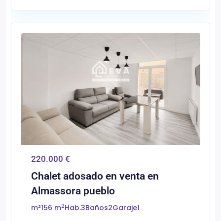
0
Almassora/Almazora
220.000 €
Chalet adosado en venta en
Almassora pueblo
2
m²
156 m
Hab.
3
Baños
2
Garaje
1