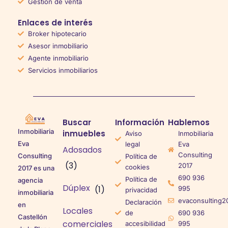
Gestión de venta
Enlaces de interés
Broker hipotecario
Asesor inmobiliario
Agente inmobiliario
Servicios inmobiliarios
Buscar
Información
Hablemos
Inmobiliaria
inmuebles
Aviso
Inmobiliaria
Eva
legal
Eva
Adosados
Consulting
Consulting
Política de
(3)
2017
cookies
2017 es una
690 936
Política de
agencia
Dúplex
(1)
995
privacidad
inmobiliaria
evaconsulting2
Declaración
en
Locales
de
690 936
Castellón
comerciales
accesibilidad
995