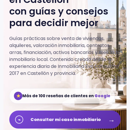
con guías y consejos
para decidir mejor
Guías prácticas sobre venta de viviendas,
alquileres, valoración inmobiliaria, contratos,
arras, financiación, activos bancarios y mercado
inmobiliario local.
Contenido creado desde la
experiencia diaria de Inmobiliaria Eva Consulting
2017 en Castellón y provincia.
★
Más de 100 reseñas de clientes en
Google
→
⌁
Consultar mi caso inmobiliario