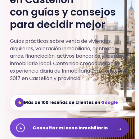
con guías y consejos
para decidir mejor
Guías prácticas sobre venta de viviendas,
alquileres, valoración inmobiliaria, contratos,
arras, financiación, activos bancarios y mercado
inmobiliario local.
Contenido creado desde la
experiencia diaria de Inmobiliaria Eva Consulting
2017 en Castellón y provincia.
★
Más de 100 reseñas de clientes en
Google
→
⌁
Consultar mi caso inmobiliario