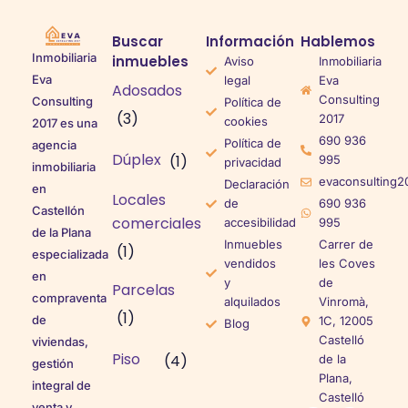
Buscar
Información
Hablemos
Inmobiliaria
inmuebles
Aviso
Inmobiliaria
Eva
legal
Eva
Adosados
Consulting
Consulting
Política de
(3)
2017
cookies
2017 es una
690 936
Política de
agencia
Dúplex
(1)
995
privacidad
inmobiliaria
evaconsulting2
Declaración
en
Locales
de
690 936
Castellón
comerciales
accesibilidad
995
de la Plana
Inmuebles
Carrer de
(1)
especializada
vendidos
les Coves
en
y
de
Parcelas
compraventa
alquilados
Vinromà,
(1)
de
1C, 12005
Blog
Castelló
viviendas,
Piso
(4)
de la
gestión
Plana,
integral de
Castelló
venta y