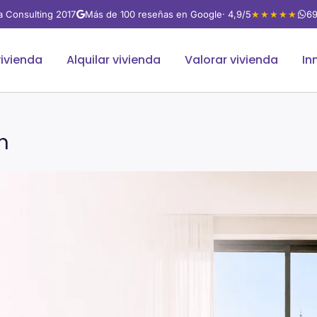
va Consulting 2017
Más de 100 reseñas en Google
· 4,9/5
★★★★★
69
ivienda
Alquilar vivienda
Valorar vivienda
In
n