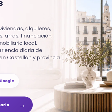
s
iviendas, alquileres,
, arras, financiación,
biliario local.
iencia diaria de
en Castellón y provincia.
Google
→
iario