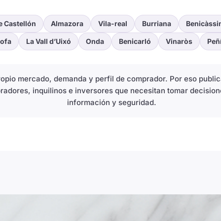
e Castellón
Almazora
Vila-real
Burriana
Benicàssi
ofa
La Vall d’Uixó
Onda
Benicarló
Vinaròs
Peñ
propio mercado, demanda y perfil de comprador. Por eso publ
radores, inquilinos e inversores que necesitan tomar decision
información y seguridad.