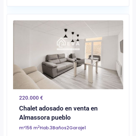
0
Almassora/Almazora
220.000 €
Chalet adosado en venta en
Almassora pueblo
2
m²
156 m
Hab.
3
Baños
2
Garaje
1