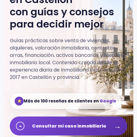
con guías y consejos
para decidir mejor
Guías prácticas sobre venta de viviendas,
alquileres, valoración inmobiliaria, contratos,
arras, financiación, activos bancarios y mercado
inmobiliario local.
Contenido creado desde la
experiencia diaria de Inmobiliaria Eva Consulting
2017 en Castellón y provincia.
★
Más de 100 reseñas de clientes en
Google
→
⌁
Consultar mi caso inmobiliario