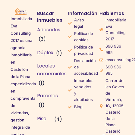
Buscar
Información
Hablemos
Inmobiliaria
inmuebles
Aviso
Inmobiliaria
Eva
legal
Eva
Adosados
Consulting
Consulting
Política de
(3)
2017
cookies
2017 es una
690 936
Política de
agencia
Dúplex
(1)
995
privacidad
inmobiliaria
evaconsulting2
Declaración
en
Locales
de
690 936
Castellón
comerciales
accesibilidad
995
de la Plana
Inmuebles
Carrer de
(1)
especializada
vendidos
les Coves
en
y
de
Parcelas
compraventa
alquilados
Vinromà,
(1)
de
1C, 12005
Blog
Castelló
viviendas,
Piso
(4)
de la
gestión
Plana,
integral de
Castelló
venta y