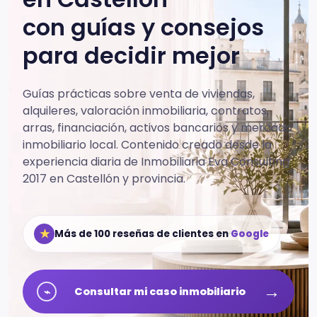
con guías y consejos
para decidir mejor
Guías prácticas sobre venta de viviendas,
alquileres, valoración inmobiliaria, contratos,
arras, financiación, activos bancarios y mercado
inmobiliario local.
Contenido creado desde la
experiencia diaria de Inmobiliaria Eva Consulting
2017 en Castellón y provincia.
★
Más de 100 reseñas de clientes en
Google
→
⌁
Consultar mi caso inmobiliario