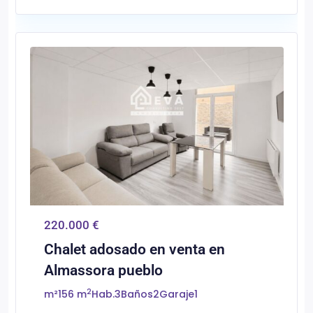
0
Almassora/Almazora
220.000 €
Chalet adosado en venta en
Almassora pueblo
2
m²
156 m
Hab.
3
Baños
2
Garaje
1