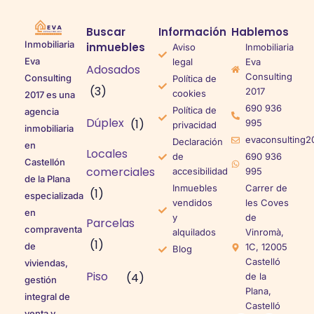
Buscar
Información
Hablemos
Inmobiliaria
inmuebles
Aviso
Inmobiliaria
Eva
legal
Eva
Adosados
Consulting
Consulting
Política de
(3)
2017
cookies
2017 es una
690 936
Política de
agencia
Dúplex
(1)
995
privacidad
inmobiliaria
evaconsulting2
Declaración
en
Locales
de
690 936
Castellón
comerciales
accesibilidad
995
de la Plana
Inmuebles
Carrer de
(1)
especializada
vendidos
les Coves
en
y
de
Parcelas
compraventa
alquilados
Vinromà,
(1)
de
1C, 12005
Blog
Castelló
viviendas,
Piso
(4)
de la
gestión
Plana,
integral de
Castelló
venta y