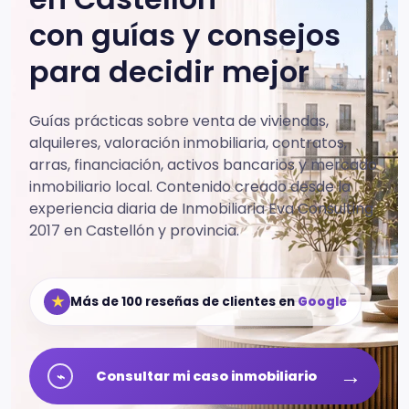
con guías y consejos
para decidir mejor
Guías prácticas sobre venta de viviendas,
alquileres, valoración inmobiliaria, contratos,
arras, financiación, activos bancarios y mercado
inmobiliario local.
Contenido creado desde la
experiencia diaria de Inmobiliaria Eva Consulting
2017 en Castellón y provincia.
★
Más de 100 reseñas de clientes en
Google
→
⌁
Consultar mi caso inmobiliario