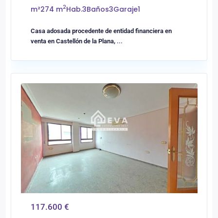
2
m²
274 m
Hab.
3
Baños
3
Garaje
1
Casa adosada procedente de entidad financiera en
venta en Castellón de la Plana,
...
0
Vilareal
117.600 €