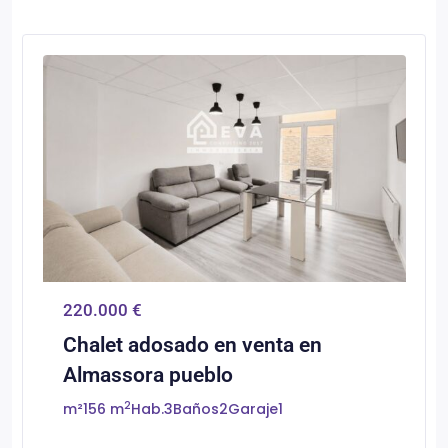
0
Almassora/Almazora
220.000 €
Chalet adosado en venta en
Almassora pueblo
2
m²
156 m
Hab.
3
Baños
2
Garaje
1