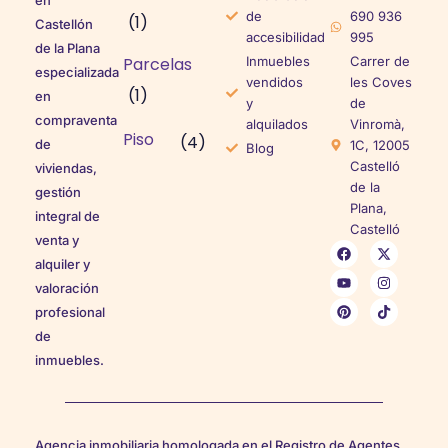
de
690 936
(1)
Castellón
accesibilidad
995
de la Plana
Parcelas
Inmuebles
Carrer de
especializada
vendidos
les Coves
(1)
en
y
de
compraventa
alquilados
Vinromà,
Piso
(4)
de
1C, 12005
Blog
Castelló
viviendas,
de la
gestión
Plana,
integral de
Castelló
venta y
alquiler y
valoración
profesional
de
inmuebles.
Agencia inmobiliaria homologada en el Registro de Agentes