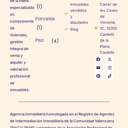
de la Plana
Inmuebles
Carrer de
(1)
especializada
vendidos
les Coves
en
y
de
Parcelas
compraventa
alquilados
Vinromà,
(1)
de
1C, 12005
Blog
Castelló
viviendas,
Piso
(4)
de la
gestión
Plana,
integral de
Castelló
venta y
alquiler y
valoración
profesional
de
inmuebles.
Agencia inmobiliaria homologada en el Registro de Agentes
de Intermediación Inmobiliaria de la Comunidad Valenciana
(RAICV 0646) y miembros de la Asociación Profesional de