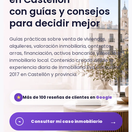
con guías y consejos
para decidir mejor
Guías prácticas sobre venta de viviendas,
alquileres, valoración inmobiliaria, contratos,
arras, financiación, activos bancarios y mercado
inmobiliario local.
Contenido creado desde la
experiencia diaria de Inmobiliaria Eva Consulting
2017 en Castellón y provincia.
★
Más de 100 reseñas de clientes en
Google
→
⌁
Consultar mi caso inmobiliario