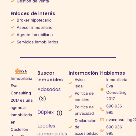
Gestión de venta
Enlaces de interés
Broker hipotecario
Asesor inmobiliario
Agente inmobiliario
Servicios inmobiliarios
Buscar
Información
Hablemos
Inmobiliaria
inmuebles
Aviso
Inmobiliaria
Eva
legal
Eva
Adosados
Consulting
Consulting
Política de
(3)
2017
cookies
2017 es una
690 936
Política de
agencia
Dúplex
(1)
995
privacidad
inmobiliaria
evaconsulting2
Declaración
en
Locales
de
690 936
Castellón
comerciales
accesibilidad
995