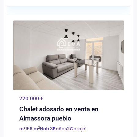
0
Almassora/Almazora
220.000 €
Chalet adosado en venta en
Almassora pueblo
2
m²
156 m
Hab.
3
Baños
2
Garaje
1