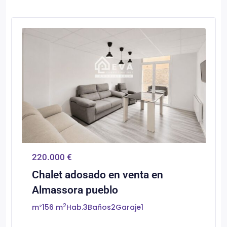
0
Almassora/Almazora
220.000 €
Chalet adosado en venta en
Almassora pueblo
2
m²
156 m
Hab.
3
Baños
2
Garaje
1