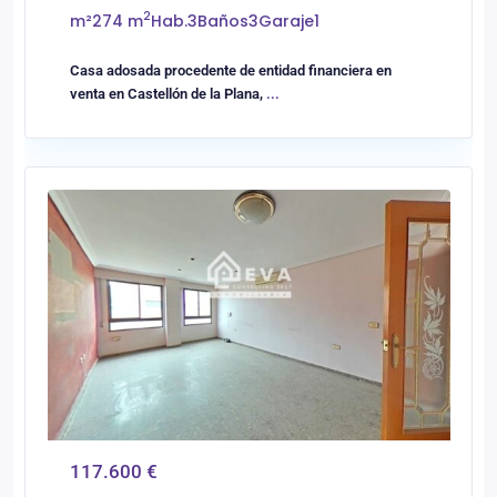
2
m²
274 m
Hab.
3
Baños
3
Garaje
1
Casa adosada procedente de entidad financiera en
venta en Castellón de la Plana,
...
0
Vilareal
117.600 €