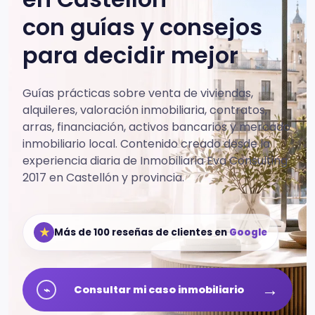
con guías y consejos
para decidir mejor
Guías prácticas sobre venta de viviendas,
alquileres, valoración inmobiliaria, contratos,
arras, financiación, activos bancarios y mercado
inmobiliario local.
Contenido creado desde la
experiencia diaria de Inmobiliaria Eva Consulting
2017 en Castellón y provincia.
★
Más de 100 reseñas de clientes en
Google
→
⌁
Consultar mi caso inmobiliario