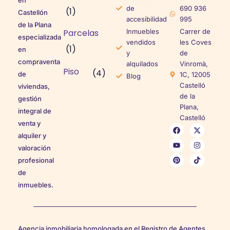
de
690 936
(1)
Castellón
accesibilidad
995
de la Plana
Parcelas
Inmuebles
Carrer de
especializada
vendidos
les Coves
(1)
en
y
de
compraventa
alquilados
Vinromà,
Piso
(4)
de
1C, 12005
Blog
Castelló
viviendas,
de la
gestión
Plana,
integral de
Castelló
venta y
alquiler y
valoración
profesional
de
inmuebles.
Agencia inmobiliaria homologada en el Registro de Agentes