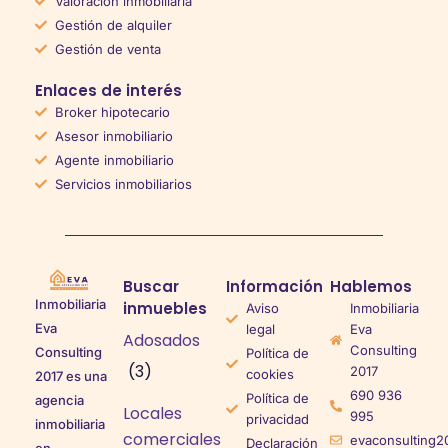
Valoración inmobiliaria
Gestión de alquiler
Gestión de venta
Enlaces de interés
Broker hipotecario
Asesor inmobiliario
Agente inmobiliario
Servicios inmobiliarios
Buscar
Información
Hablemos
Inmobiliaria
inmuebles
Aviso
Inmobiliaria
Eva
legal
Eva
Adosados
Consulting
Consulting
Política de
(3)
2017
cookies
2017 es una
690 936
Política de
agencia
Locales
995
privacidad
inmobiliaria
comerciales
evaconsulting2
Declaración
en