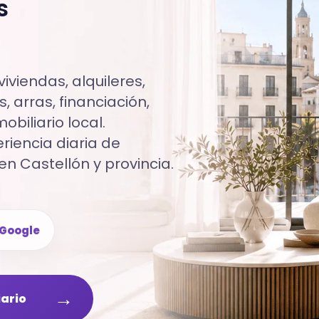
s
iviendas, alquileres,
, arras, financiación,
biliario local.
iencia diaria de
en Castellón y provincia.
Google
→
iario