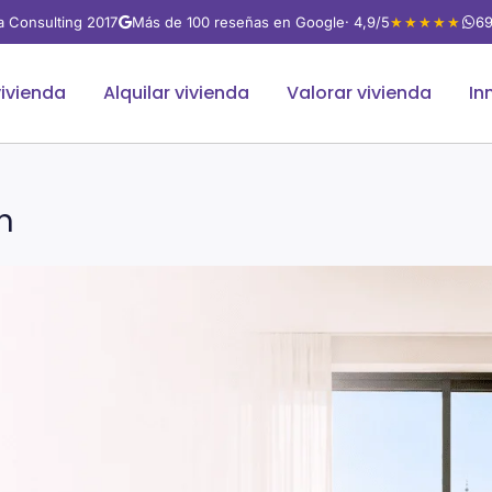
va Consulting 2017
Más de 100 reseñas en Google
· 4,9/5
★★★★★
69
ivienda
Alquilar vivienda
Valorar vivienda
In
n