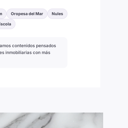
m
Oropesa del Mar
Nules
íscola
icamos contenidos pensados
es inmobiliarias con más