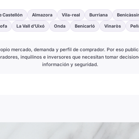
e Castellón
Almazora
Vila-real
Burriana
Benicàssi
ofa
La Vall d’Uixó
Onda
Benicarló
Vinaròs
Peñ
propio mercado, demanda y perfil de comprador. Por eso publ
radores, inquilinos e inversores que necesitan tomar decision
información y seguridad.