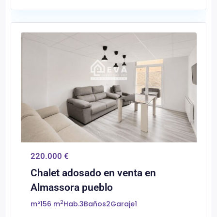
0
Almassora/Almazora
220.000 €
Chalet adosado en venta en
Almassora pueblo
2
m²
156 m
Hab.
3
Baños
2
Garaje
1