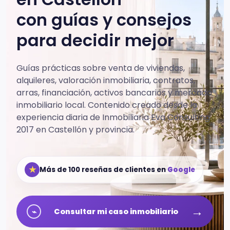
con guías y consejos
para decidir mejor
Guías prácticas sobre venta de viviendas,
alquileres, valoración inmobiliaria, contratos,
arras, financiación, activos bancarios y mercado
inmobiliario local.
Contenido creado desde la
experiencia diaria de Inmobiliaria Eva Consulting
2017 en Castellón y provincia.
★
Más de 100 reseñas de clientes en
Google
→
⌁
Consultar mi caso inmobiliario