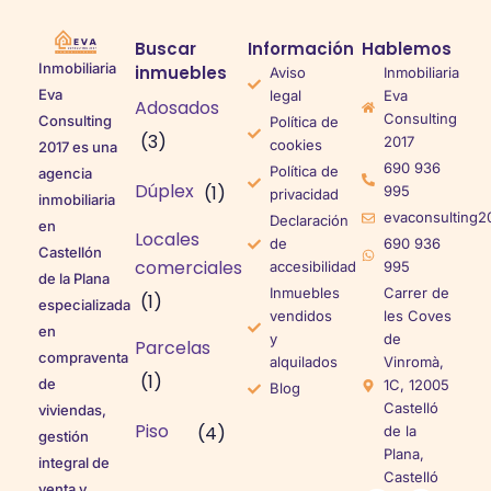
Buscar
Información
Hablemos
Inmobiliaria
inmuebles
Aviso
Inmobiliaria
Eva
legal
Eva
Adosados
Consulting
Consulting
Política de
(3)
2017
cookies
2017 es una
690 936
Política de
agencia
Dúplex
(1)
995
privacidad
inmobiliaria
evaconsulting2
Declaración
en
Locales
de
690 936
Castellón
comerciales
accesibilidad
995
de la Plana
Inmuebles
Carrer de
(1)
especializada
vendidos
les Coves
en
y
de
Parcelas
compraventa
alquilados
Vinromà,
(1)
de
1C, 12005
Blog
Castelló
viviendas,
Piso
(4)
de la
gestión
Plana,
integral de
Castelló
venta y