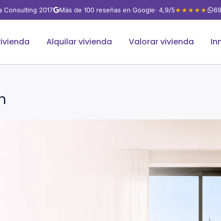
va Consulting 2017
Más de 100 reseñas en Google
· 4,9/5
★★★★★
69
ivienda
Alquilar vivienda
Valorar vivienda
In
n