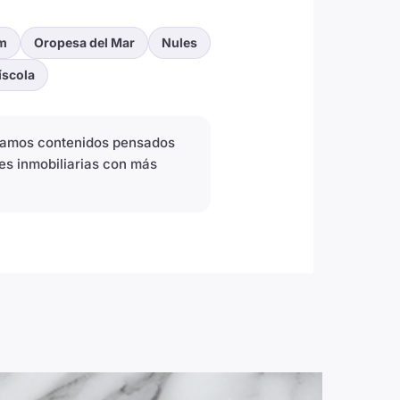
m
Oropesa del Mar
Nules
íscola
icamos contenidos pensados
es inmobiliarias con más