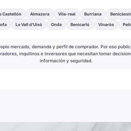
e Castellón
Almazora
Vila-real
Burriana
Benicàssi
ofa
La Vall d’Uixó
Onda
Benicarló
Vinaròs
Peñ
propio mercado, demanda y perfil de comprador. Por eso publ
radores, inquilinos e inversores que necesitan tomar decision
información y seguridad.