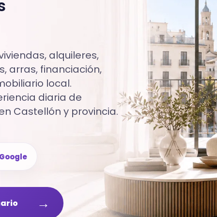
s
iviendas, alquileres,
, arras, financiación,
biliario local.
iencia diaria de
en Castellón y provincia.
Google
→
iario