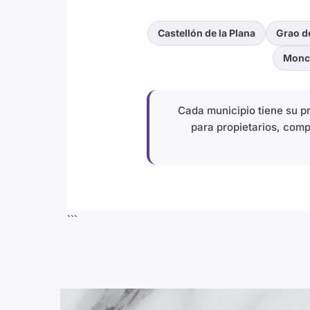
Castellón de la Plana
Grao d
Monc
Cada municipio tiene su 
para propietarios, comp
```