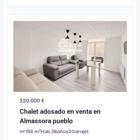
0
Almassora/Almazora
220.000 €
Chalet adosado en venta en
Almassora pueblo
2
m²
156 m
Hab.
3
Baños
2
Garaje
1