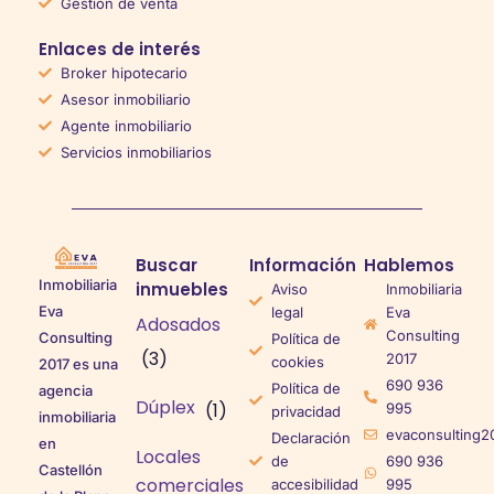
Gestión de venta
Enlaces de interés
Broker hipotecario
Asesor inmobiliario
Agente inmobiliario
Servicios inmobiliarios
Buscar
Información
Hablemos
Inmobiliaria
inmuebles
Aviso
Inmobiliaria
Eva
legal
Eva
Adosados
Consulting
Consulting
Política de
(3)
2017
cookies
2017 es una
690 936
Política de
agencia
Dúplex
(1)
995
privacidad
inmobiliaria
evaconsulting2
Declaración
en
Locales
de
690 936
Castellón
comerciales
accesibilidad
995