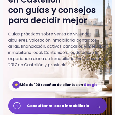
con guías y consejos
para decidir mejor
Guías prácticas sobre venta de viviendas,
alquileres, valoración inmobiliaria, contratos,
arras, financiación, activos bancarios y mercado
inmobiliario local.
Contenido creado desde la
experiencia diaria de Inmobiliaria Eva Consulting
2017 en Castellón y provincia.
★
Más de 100 reseñas de clientes en
Google
→
⌁
Consultar mi caso inmobiliario