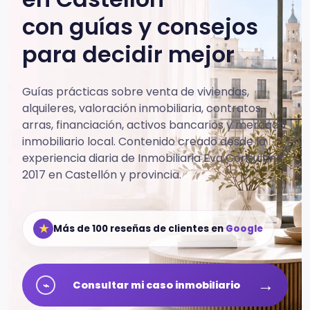
con guías y consejos
para decidir mejor
Guías prácticas sobre venta de viviendas,
alquileres, valoración inmobiliaria, contratos,
arras, financiación, activos bancarios y mercado
inmobiliario local.
Contenido creado desde la
experiencia diaria de Inmobiliaria Eva Consulting
2017 en Castellón y provincia.
★
Más de 100 reseñas de clientes en
Google
→
⌁
Consultar mi caso inmobiliario