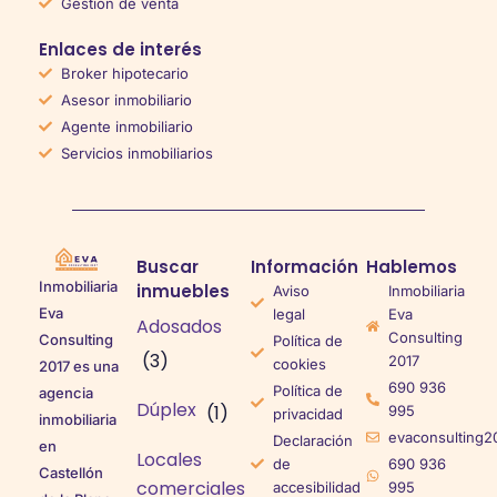
Gestión de venta
Enlaces de interés
Broker hipotecario
Asesor inmobiliario
Agente inmobiliario
Servicios inmobiliarios
Buscar
Información
Hablemos
Inmobiliaria
inmuebles
Aviso
Inmobiliaria
Eva
legal
Eva
Adosados
Consulting
Consulting
Política de
(3)
2017
cookies
2017 es una
690 936
Política de
agencia
Dúplex
(1)
995
privacidad
inmobiliaria
evaconsulting2
Declaración
en
Locales
de
690 936
Castellón
comerciales
accesibilidad
995