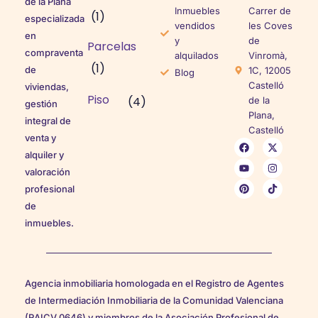
de la Plana
Inmuebles
Carrer de
(1)
especializada
vendidos
les Coves
en
y
de
Parcelas
compraventa
alquilados
Vinromà,
(1)
de
1C, 12005
Blog
Castelló
viviendas,
Piso
(4)
de la
gestión
Plana,
integral de
Castelló
venta y
alquiler y
valoración
profesional
de
inmuebles.
Agencia inmobiliaria homologada en el Registro de Agentes
de Intermediación Inmobiliaria de la Comunidad Valenciana
(RAICV 0646) y miembros de la Asociación Profesional de