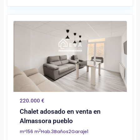
0
Almassora/Almazora
220.000 €
Chalet adosado en venta en
Almassora pueblo
2
m²
156 m
Hab.
3
Baños
2
Garaje
1