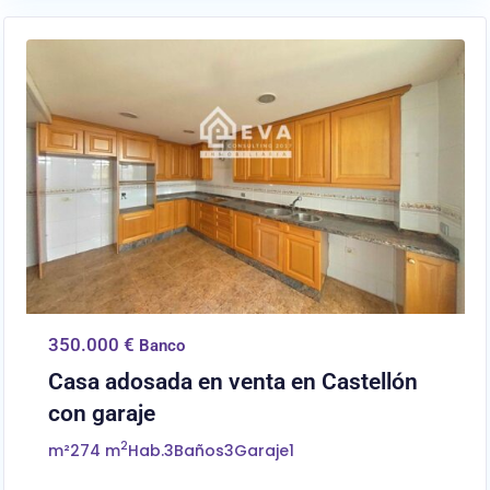
0
Castellón/Castelló
350.000 €
Banco
Casa adosada en venta en Castellón
con garaje
2
m²
274 m
Hab.
3
Baños
3
Garaje
1