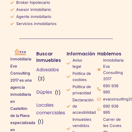
Broker hipotecario
Asesor inmobiliario
Agente inmobiliario
Servicios inmobiliarios
Buscar
Información
Hablemos
Inmobiliaria
inmuebles
Aviso
Inmobiliaria
Eva
legal
Eva
Adosados
Consulting
Consulting
Política de
(3)
2017
cookies
2017 es una
690 936
Política de
agencia
Dúplex
(1)
995
privacidad
inmobiliaria
evaconsulting2
Declaración
en
Locales
de
690 936
Castellón
comerciales
accesibilidad
995
de la Plana
Inmuebles
Carrer de
(1)
especializada
vendidos
les Coves
en
y
de