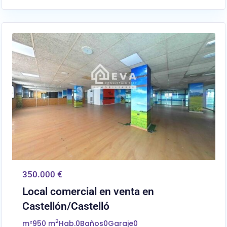
0
Castellón/Castelló
350.000 €
Local comercial en venta en
Castellón/Castelló
2
m²
950 m
Hab.
0
Baños
0
Garaje
0