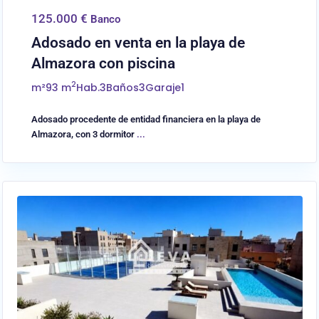
125.000 €
Banco
Adosado en venta en la playa de
Almazora con piscina
2
m²
93 m
Hab.
3
Baños
3
Garaje
1
Adosado procedente de entidad financiera en la playa de
Almazora, con 3 dormitor
...
0
Almassora/Almazora