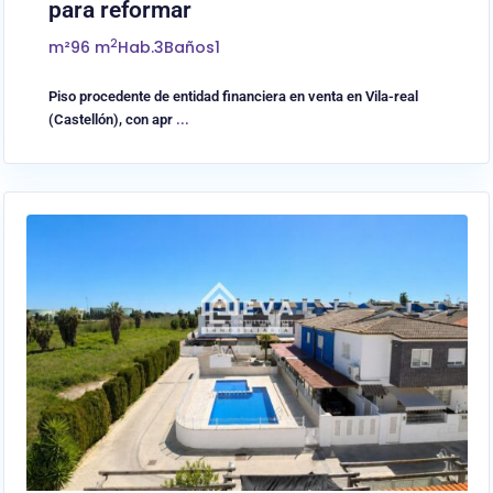
para reformar
2
m²
96 m
Hab.
3
Baños
1
Piso procedente de entidad financiera en venta en Vila-real
(Castellón), con apr
...
0
Almassora/Almazora