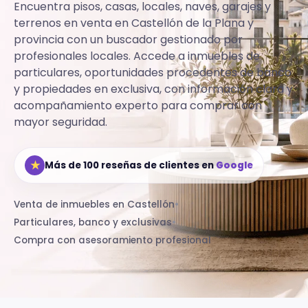
Encuentra pisos, casas, locales, naves, garajes y
terrenos en venta en Castellón de la Plana y
provincia con un buscador gestionado por
profesionales locales.
Accede a inmuebles de
particulares, oportunidades procedentes de banco
y propiedades en exclusiva, con información clara y
acompañamiento experto para comprar con
mayor seguridad.
★
Más de 100 reseñas de clientes en
Google
Venta de inmuebles en Castellón
•
Particulares, banco y exclusivas
•
Compra con asesoramiento profesional