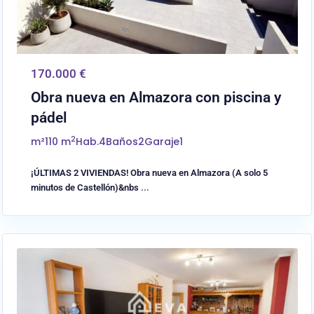
170.000 €
Obra nueva en Almazora con piscina y
pádel
2
m²
110 m
Hab.
4
Baños
2
Garaje
1
¡ÚLTIMAS 2 VIVIENDAS! Obra nueva en Almazora (A solo 5
minutos de Castellón)&nbs
...
0
Almassora/Almazora