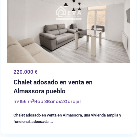
220.000 €
Chalet adosado en venta en
Almassora pueblo
2
m²
156 m
Hab.
3
Baños
2
Garaje
1
Chalet adosado en venta en Almassora, una vivienda amplia y
funcional, adecuada
...