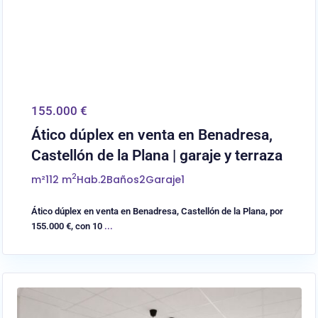
155.000 €
Ático dúplex en venta en Benadresa,
Castellón de la Plana | garaje y terraza
2
m²
112 m
Hab.
2
Baños
2
Garaje
1
Ático dúplex en venta en Benadresa, Castellón de la Plana, por
155.000 €, con 10
...
0
Almassora/Almazora