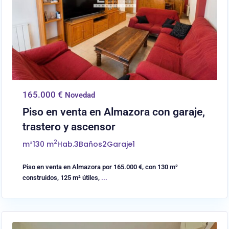
165.000 €
Novedad
Piso en venta en Almazora con garaje,
trastero y ascensor
2
m²
130 m
Hab.
3
Baños
2
Garaje
1
Piso en venta en Almazora por 165.000 €, con 130 m²
construidos, 125 m² útiles,
...
0
Castellón/Castelló