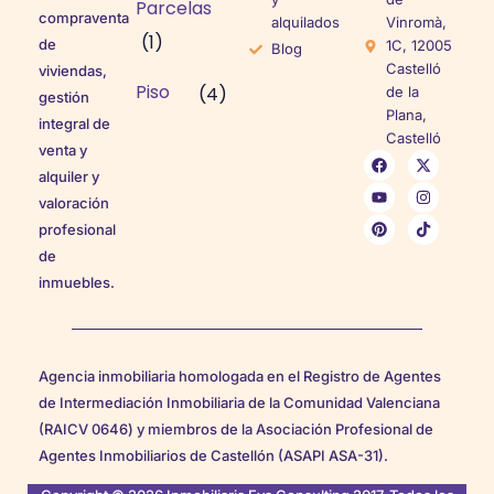
Parcelas
compraventa
alquilados
Vinromà,
(1)
de
1C, 12005
Blog
Castelló
viviendas,
Piso
(4)
de la
gestión
Plana,
integral de
Castelló
venta y
alquiler y
valoración
profesional
de
inmuebles.
Agencia inmobiliaria homologada en el Registro de Agentes
de Intermediación Inmobiliaria de la Comunidad Valenciana
(RAICV 0646) y miembros de la Asociación Profesional de
Agentes Inmobiliarios de Castellón (ASAPI ASA-31).