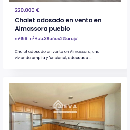
220.000 €
Chalet adosado en venta en
Almassora pueblo
2
m²
156 m
Hab.
3
Baños
2
Garaje
1
Chalet adosado en venta en Almassora, una
vivienda amplia y funcional, adecuada
...