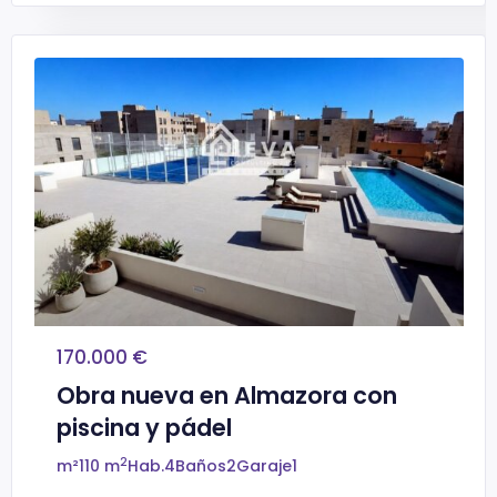
170.000 €
Obra nueva en Almazora con
piscina y pádel
2
m²
110 m
Hab.
4
Baños
2
Garaje
1