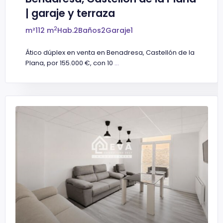
| garaje y terraza
2
m²
112 m
Hab.
2
Baños
2
Garaje
1
Ático dúplex en venta en Benadresa, Castellón de la
Plana, por 155.000 €, con 10
...