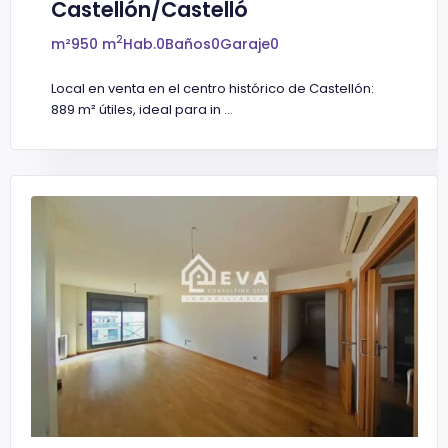
Castellón/Castelló
2
m²
950 m
Hab.
0
Baños
0
Garaje
0
Local en venta en el centro histórico de Castellón:
889 m² útiles, ideal para in
...