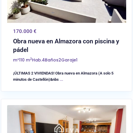
170.000 €
Obra nueva en Almazora con piscina y
pádel
2
m²
110 m
Hab.
4
Baños
2
Garaje
1
¡ÚLTIMAS 2 VIVIENDAS! Obra nueva en Almazora (A solo 5
minutos de Castellón)&nbs
...
0
Almassora/Almazora