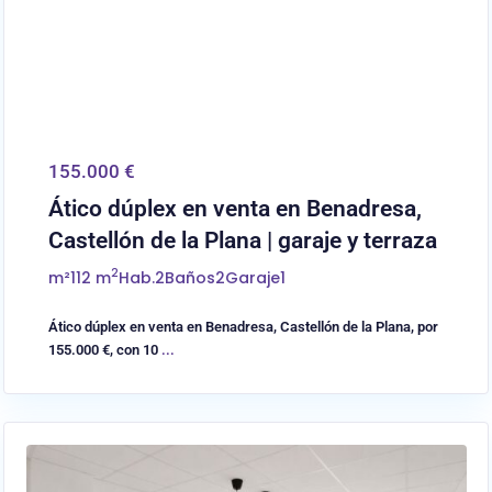
155.000 €
Ático dúplex en venta en Benadresa,
Castellón de la Plana | garaje y terraza
2
m²
112 m
Hab.
2
Baños
2
Garaje
1
Ático dúplex en venta en Benadresa, Castellón de la Plana, por
155.000 €, con 10
...
0
Almassora/Almazora