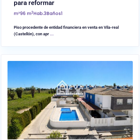
para reformar
2
m²
96 m
Hab.
3
Baños
1
Piso procedente de entidad financiera en venta en Vila-real
(Castellón), con apr
...
0
Almassora/Almazora