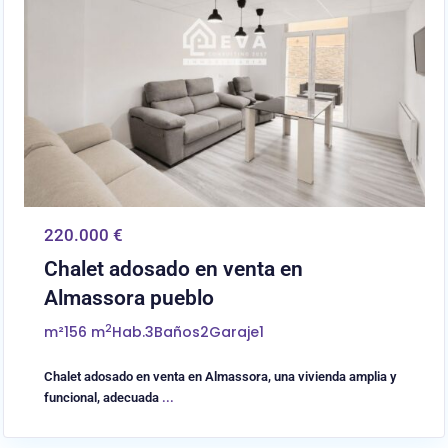
220.000 €
Chalet adosado en venta en
Almassora pueblo
2
m²
156 m
Hab.
3
Baños
2
Garaje
1
Chalet adosado en venta en Almassora, una vivienda amplia y
funcional, adecuada
...