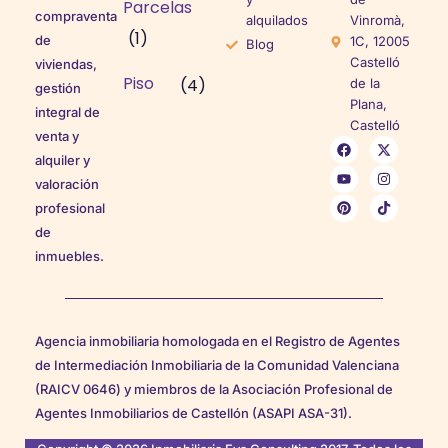
Parcelas
compraventa
alquilados
Vinromà,
(1)
de
1C, 12005
Blog
Castelló
viviendas,
Piso
(4)
de la
gestión
Plana,
integral de
Castelló
venta y
alquiler y
valoración
profesional
de
inmuebles.
Agencia inmobiliaria homologada en el Registro de Agentes
de Intermediación Inmobiliaria de la Comunidad Valenciana
(RAICV 0646) y miembros de la Asociación Profesional de
Agentes Inmobiliarios de Castellón (ASAPI ASA-31).