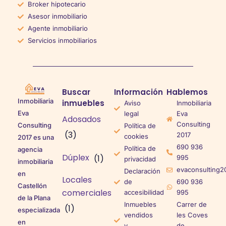
Broker hipotecario
Asesor inmobiliario
Agente inmobiliario
Servicios inmobiliarios
Buscar
Información
Hablemos
Inmobiliaria
inmuebles
Aviso
Inmobiliaria
Eva
legal
Eva
Adosados
Consulting
Consulting
Política de
(3)
2017
cookies
2017 es una
690 936
Política de
agencia
Dúplex
(1)
995
privacidad
inmobiliaria
evaconsulting2
Declaración
en
Locales
de
690 936
Castellón
comerciales
accesibilidad
995
de la Plana
Inmuebles
Carrer de
(1)
especializada
vendidos
les Coves
en
y
de