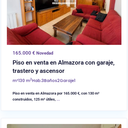
165.000 €
Novedad
Piso en venta en Almazora con garaje,
trastero y ascensor
2
m²
130 m
Hab.
3
Baños
2
Garaje
1
Piso en venta en Almazora por 165.000 €, con 130 m²
construidos, 125 m² útiles,
...
0
Castellón/Castelló