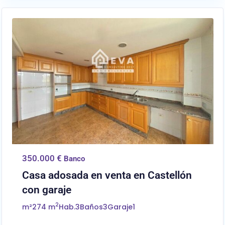
0
Castellón/Castelló
350.000 €
Banco
Casa adosada en venta en Castellón
con garaje
2
m²
274 m
Hab.
3
Baños
3
Garaje
1