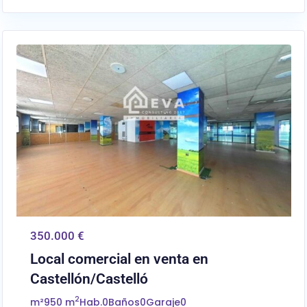
0
Castellón/Castelló
350.000 €
Local comercial en venta en
Castellón/Castelló
2
m²
950 m
Hab.
0
Baños
0
Garaje
0