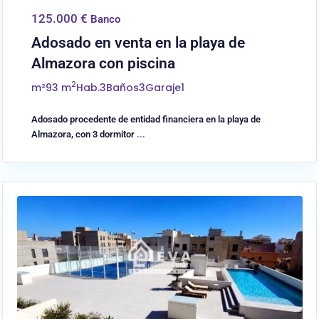
125.000 €
Banco
Adosado en venta en la playa de
Almazora con piscina
2
m²
93 m
Hab.
3
Baños
3
Garaje
1
Adosado procedente de entidad financiera en la playa de
Almazora, con 3 dormitor
...
0
Almassora/Almazora