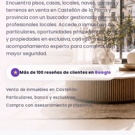
Encuentra pisos, casas, locales, naves, garajes y
terrenos en venta en Castellón de la Plana y
provincia con un buscador gestionado por
profesionales locales.
Accede a inmuebles de
particulares, oportunidades procedentes de banco
y propiedades en exclusiva, con información clara y
acompañamiento experto para comprar con
mayor seguridad.
★
Más de 100 reseñas de clientes en
Google
Venta de inmuebles en Castellón
•
Particulares, banco y exclusivas
•
Compra con asesoramiento profesional