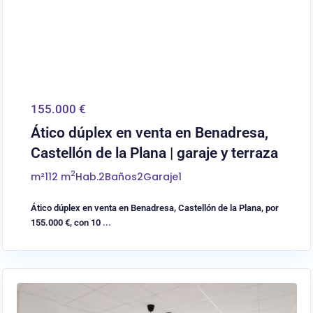
155.000 €
Ático dúplex en venta en Benadresa,
Castellón de la Plana | garaje y terraza
2
m²
112 m
Hab.
2
Baños
2
Garaje
1
Ático dúplex en venta en Benadresa, Castellón de la Plana, por
155.000 €, con 10
...
0
Almassora/Almazora