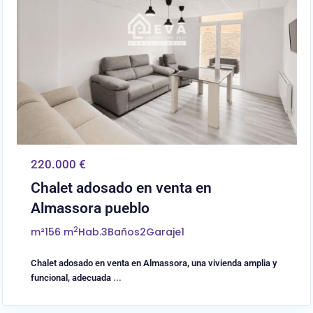
220.000 €
Chalet adosado en venta en
Almassora pueblo
2
m²
156 m
Hab.
3
Baños
2
Garaje
1
Chalet adosado en venta en Almassora, una vivienda amplia y
funcional, adecuada
...