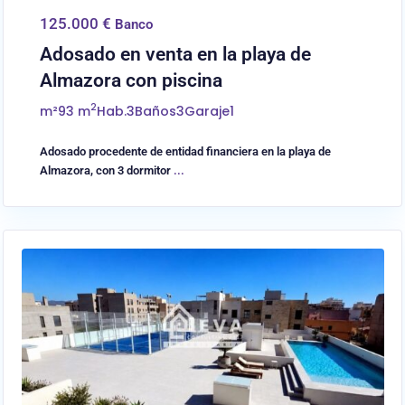
125.000 €
Banco
Adosado en venta en la playa de
Almazora con piscina
2
m²
93 m
Hab.
3
Baños
3
Garaje
1
Adosado procedente de entidad financiera en la playa de
Almazora, con 3 dormitor
...
0
Almassora/Almazora