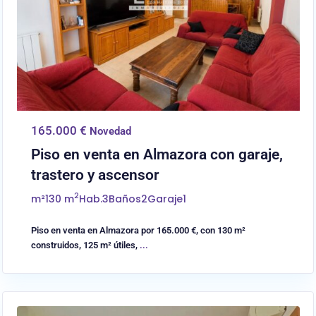
165.000 €
Novedad
Piso en venta en Almazora con garaje,
trastero y ascensor
2
m²
130 m
Hab.
3
Baños
2
Garaje
1
Piso en venta en Almazora por 165.000 €, con 130 m²
construidos, 125 m² útiles,
...
0
Castellón/Castelló