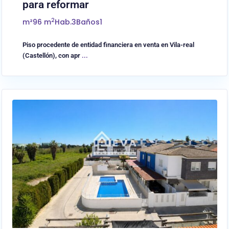
para reformar
2
m²
96 m
Hab.
3
Baños
1
Piso procedente de entidad financiera en venta en Vila-real
(Castellón), con apr
...
0
Almassora/Almazora