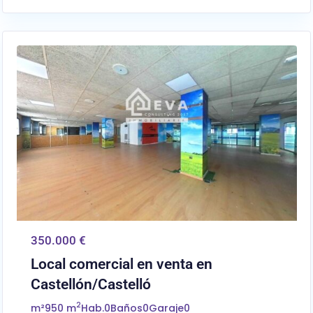
0
Castellón/Castelló
350.000 €
Local comercial en venta en
Castellón/Castelló
2
m²
950 m
Hab.
0
Baños
0
Garaje
0