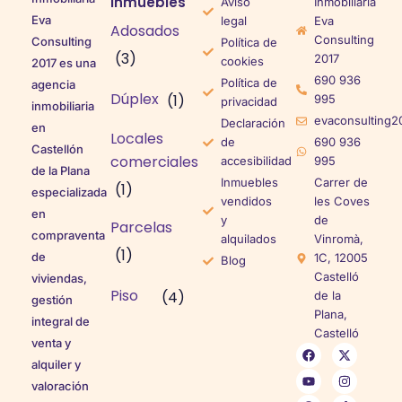
inmuebles
Aviso
Inmobiliaria
Eva
legal
Eva
Adosados
Consulting
Consulting
Política de
(3)
2017
cookies
2017 es una
690 936
Política de
agencia
Dúplex
(1)
995
privacidad
inmobiliaria
evaconsulting2
Declaración
en
Locales
de
690 936
Castellón
comerciales
accesibilidad
995
de la Plana
Inmuebles
Carrer de
(1)
especializada
vendidos
les Coves
en
y
de
Parcelas
compraventa
alquilados
Vinromà,
(1)
de
1C, 12005
Blog
Castelló
viviendas,
Piso
(4)
de la
gestión
Plana,
integral de
Castelló
venta y
alquiler y
valoración