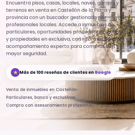
Encuentra pisos, casas, locales, naves, garajes y
terrenos en venta en Castellón de la Plana y
provincia con un buscador gestionado por
profesionales locales.
Accede a inmuebles de
particulares, oportunidades procedentes de banco
y propiedades en exclusiva, con información clara y
acompañamiento experto para comprar con
mayor seguridad.
★
Más de 100 reseñas de clientes en
Google
Venta de inmuebles en Castellón
•
Particulares, banco y exclusivas
•
Compra con asesoramiento profesional