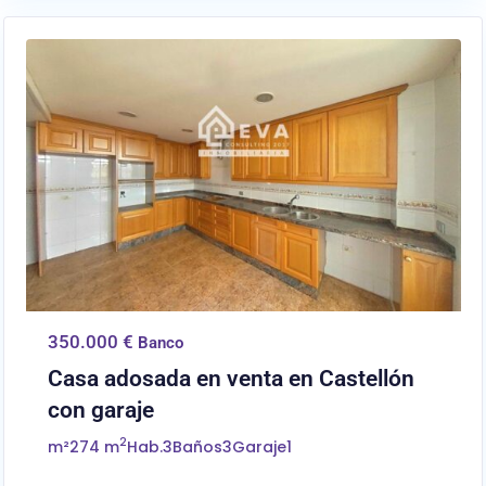
0
Castellón/Castelló
350.000 €
Banco
Casa adosada en venta en Castellón
con garaje
2
m²
274 m
Hab.
3
Baños
3
Garaje
1