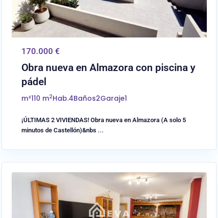
170.000 €
Obra nueva en Almazora con piscina y
pádel
2
m²
110 m
Hab.
4
Baños
2
Garaje
1
¡ÚLTIMAS 2 VIVIENDAS! Obra nueva en Almazora (A solo 5
minutos de Castellón)&nbs
...
0
Almassora/Almazora